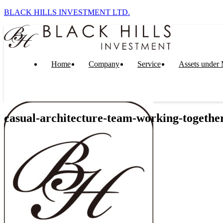
BLACK HILLS INVESTMENT LTD.
Home
Company
Service
Assets under
casual-architecture-team-working-together-