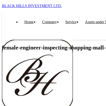
BLACK HILLS INVESTMENT LTD.
Home
Company
Service
Assets under
female-engineer-inspecting-shopping-mall